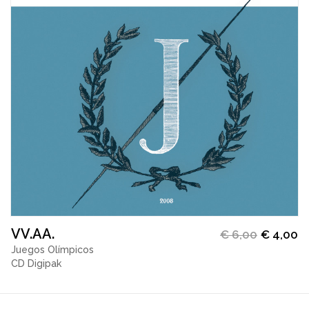
VV.AA.
€
6,00
€
4,00
Juegos Olímpicos
CD Digipak