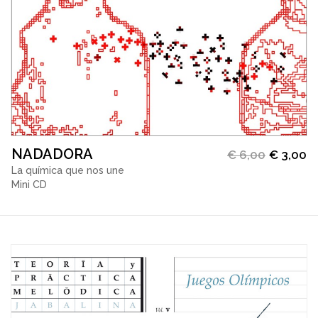
NADADORA
€
6,00
€
3,00
La química que nos une
Mini CD