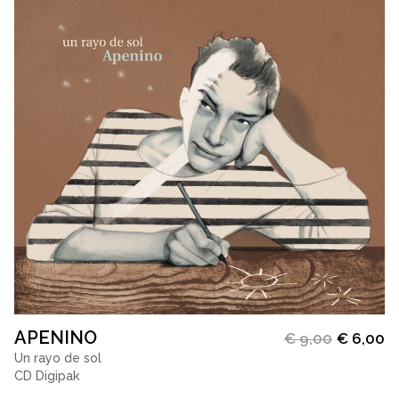
APENINO
€
9,00
€
6,00
Un rayo de sol
CD Digipak