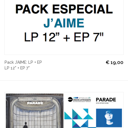
€
19,00
Pack J’AIME: LP + EP
LP 12" + EP 7"