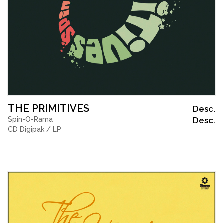
THE PRIMITIVES
Desc.
Spin-O-Rama
Desc.
CD Digipak / LP