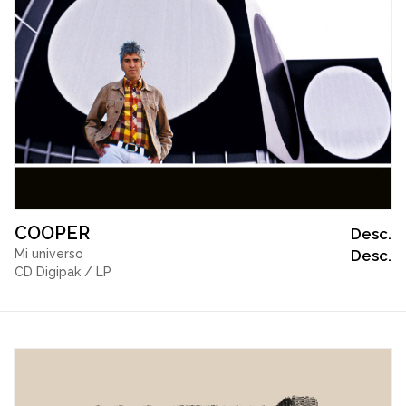
COOPER
Desc.
Mi universo
Desc.
CD Digipak / LP