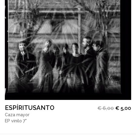
ESPÍRITUSANTO
€
6,00
€
5,00
Caza mayor
EP vinilo 7"