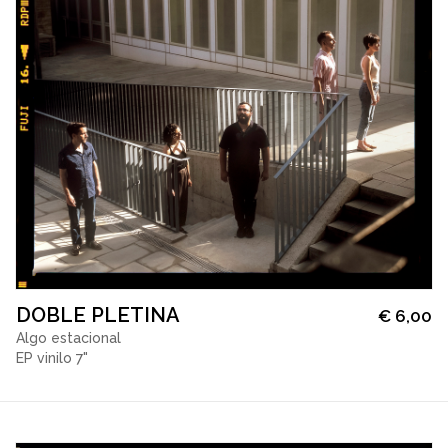
DOBLE PLETINA
€
6,00
Algo estacional
EP vinilo 7"