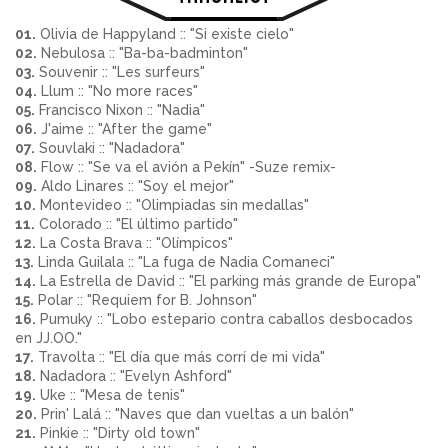
01.
Olivia de Happyland :: "Si existe cielo"
02.
Nebulosa :: "Ba-ba-badminton"
03.
Souvenir :: "Les surfeurs"
04.
Llum :: "No more races"
05.
Francisco Nixon :: "Nadia"
06.
J'aime :: "After the game"
07.
Souvlaki :: "Nadadora"
08.
Flow :: "Se va el avión a Pekín" -Suze remix-
09.
Aldo Linares :: "Soy el mejor"
10.
Montevideo :: "Olimpiadas sin medallas"
11.
Colorado :: "El último partido"
12.
La Costa Brava :: "Olímpicos"
13.
Linda Guilala :: "La fuga de Nadia Comaneci"
14.
La Estrella de David :: "El parking más grande de Europa"
15.
Polar :: "Requiem for B. Johnson"
16.
Pumuky :: "Lobo estepario contra caballos desbocados
en JJ.OO."
17.
Travolta :: "El día que más corrí de mi vida"
18.
Nadadora :: "Evelyn Ashford"
19.
Uke :: "Mesa de tenis"
20.
Prin' Lalá :: "Naves que dan vueltas a un balón"
21.
Pinkie :: "Dirty old town"