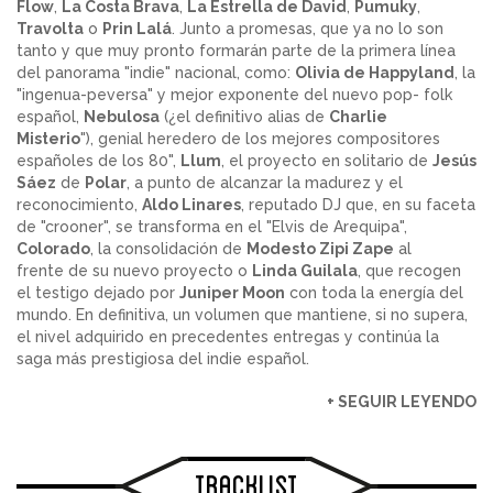
Flow
,
La Costa Brava
,
La Estrella de David
,
Pumuky
,
Travolta
o
Prin Lalá
. Junto a promesas, que ya no lo son
tanto y que muy pronto formarán parte de la primera línea
del panorama "indie" nacional, como:
Olivia de Happyland
, la
"ingenua-peversa" y mejor exponente del nuevo pop- folk
español,
Nebulosa
(¿el definitivo alias de
Charlie
Misterio
"), genial heredero de los mejores compositores
españoles de los 80",
Llum
, el proyecto en solitario de
Jesús
Sáez
de
Polar
, a punto de alcanzar la madurez y el
reconocimiento,
Aldo Linares
, reputado DJ que, en su faceta
de "crooner", se transforma en el "Elvis de Arequipa",
Colorado
, la consolidación de
Modesto Zipi Zape
al
frente de su nuevo proyecto o
Linda Guilala
, que recogen
el testigo dejado por
Juniper Moon
con toda la energía del
mundo. En definitiva, un volumen que mantiene, si no supera,
el nivel adquirido en precedentes entregas y continúa la
saga más prestigiosa del indie español.
+ SEGUIR LEYENDO
Tracklist