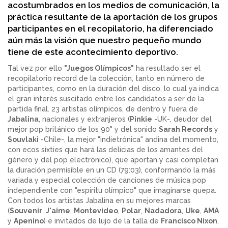
acostumbrados en los medios de comunicación, la
práctica resultante de la aportación de los grupos
participantes en el recopilatorio, ha diferenciado
aún más la visión que nuestro pequeño mundo
tiene de este acontecimiento deportivo.
Tal vez por ello
"Juegos Olímpicos"
ha resultado ser el
recopilatorio record de la colección, tanto en número de
participantes, como en la duración del disco, lo cual ya indica
el gran interés suscitado entre los candidatos a ser de la
partida final. 23 artistas olímpicos, de dentro y fuera de
Jabalina
, nacionales y extranjeros (
Pinkie
-UK-, deudor del
mejor pop británico de los 90" y del sonido
Sarah Records
y
Souvlaki
-Chile-, la mejor "indietrónica" andina del momento,
con ecos sixties que hará las delicias de los amantes del
género y del pop electrónico), que aportan y casi completan
la duración permisible en un CD (79:03), conformando la más
variada y especial colección de canciones de música pop
independiente con "espíritu olímpico" que imaginarse quepa.
Con todos los artistas Jabalina en su mejores marcas
(
Souvenir
,
J'aime
,
Montevideo
,
Polar
,
Nadadora
,
Uke
,
AMA
y
Apenino
) e invitados de lujo de la talla de
Francisco Nixon
,