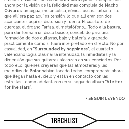
ahora por la visión de la felicidad más compleja de
Nacho
Olivares
: ambigua, melancólica, irónica, oscura, urbana... Lo
que allí era paz aquí es tensión, lo que allí eran sonidos
acariciantes aquí es distorsión y fuerza. El cuarteto de
cuerdas, el órgano Farfisa, el metalófono... Todo a la basura,
para dar forma a un disco básico, concebido para una
formación de dos guitarras, bajo y batería, y grabado
prácticamente como si fuera interpretado en directo. No por
casualidad, en
"Surrounded by happiness"
, el cuarteto
valenciano logra plasmar la intensidad, la inmediatez y la
dimensión que sus guitarras alcanzan en sus conciertos. Por
todo ello, quienes creyeran que las atmósferas y las
melodías de
Polar
habían tocado techo, comprobarán ahora
que llegan hasta el cielo y están en contacto con las
estrellas... como adelantaron en su segundo álbum
"A letter
for the stars"
.
+ SEGUIR LEYENDO
Tracklist