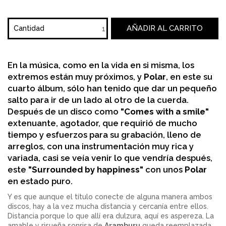
AÑADIR AL CARRITO
Cantidad
En la música, como en la vida en si misma, los
extremos están muy próximos, y
Polar
, en este su
cuarto álbum, sólo han tenido que dar un pequeño
salto para ir de un lado al otro de la cuerda.
Después de un disco como
"Comes with a smile"
extenuante, agotador, que requirió de mucho
tiempo y esfuerzos para su grabación, lleno de
arreglos, con una instrumentación muy rica y
variada, casi se veía venir lo que vendría después,
este
"Surrounded by happiness"
con unos
Polar
en estado puro.
Y es que aunque el título conecte de alguna manera ambos
discos, hay a la vez mucha distancia y cercanía entre ellos.
Distancia porque lo que allí era dulzura, aquí es aspereza. La
amable y risueña sonrisa de
Aramburu
queda reemplazada