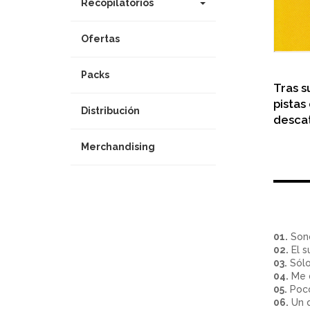
Recopilatorios
Ofertas
Packs
Tras s
pistas
Distribución
descat
Merchandising
01.
Sono
02.
El s
03.
Sólo
04.
Me d
05.
Poco
06.
Un d