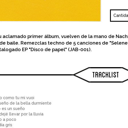
Cantid
u aclamado primer álbum, vuelven de la mano de Nacho
 de baile. Remezclas techno de 5 canciones de "Selene 
alogado EP "Disco de papel" (JAB-001).
Tracklist
 como tu mi vuoi
ueño de la bella durmiente
 es un sueño
ejé llevar por la lluvia
 a poco
ía gris