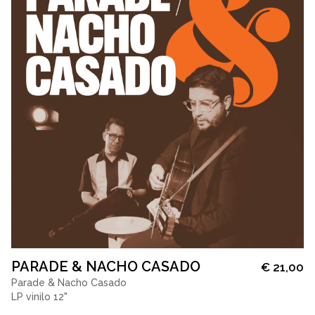
PARADE & NACHO CASADO
€
21,00
Parade & Nacho Casado
LP vinilo 12"