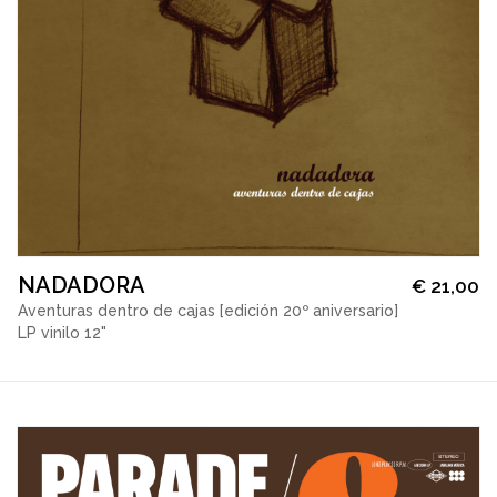
NADADORA
€
21,00
Aventuras dentro de cajas [edición 20º aniversario]
LP vinilo 12"