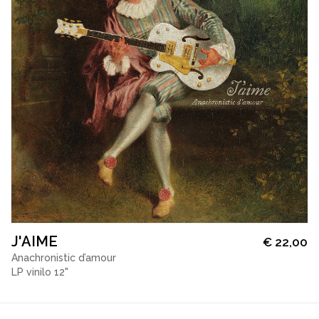
J'AIME
€
22,00
Anachronistic d’amour
LP vinilo 12"