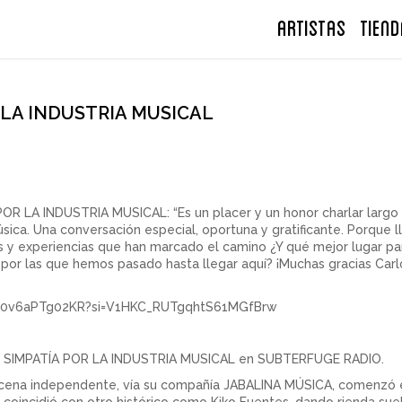
ARTISTAS
TIEND
 LA INDUSTRIA MUSICAL
POR LA INDUSTRIA MUSICAL: “Es un placer y un honor charlar largo 
ca. Una conversación especial, oportuna y gratificante. Porque ll
as y experiencias que han marcado el camino ¿Y qué mejor lugar pa
s por las que hemos pasado hasta llegar aquí? ¡Muchas gracias Carlo
4b0v6aPTg02KR?si=V1HKC_RUTgqhtS61MGfBrw
de SIMPATÍA POR LA INDUSTRIA MUSICAL en SUBTERFUGE RADIO.
escena independente, vía su compañía JABALINA MÚSICA, comenzó en