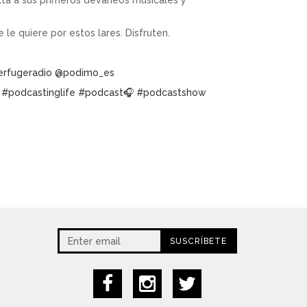
lta a sus primeros devaneos musicales y
le quiere por estos lares. Disfruten.
rfugeradio
@podimo_es
#podcastinglife
#podcast🎧
#podcastshow
SUSCRÍBETE