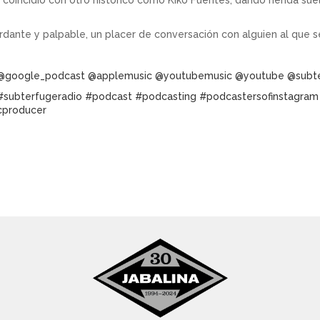
oincidió con otro histórico como Kiko Fuentes, dando rienda sue
rdante y palpable, un placer de conversación con alguien al que se 
@google_podcast
@applemusic
@youtubemusic
@youtube
@subte
#subterfugeradio
#podcast
#podcasting
#podcastersofinstagram
cproducer