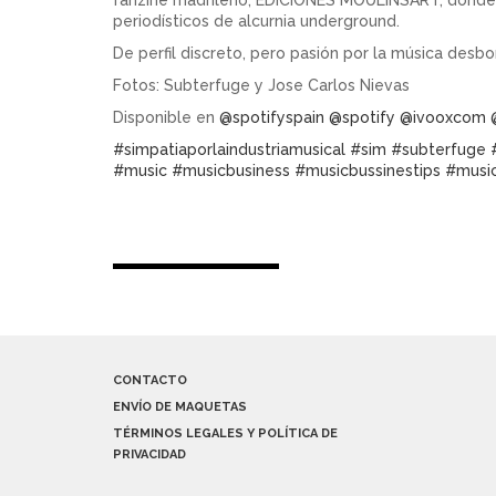
fanzine madrileño, EDICIONES MOULINSART, donde c
periodísticos de alcurnia underground.
De perfil discreto, pero pasión por la música desbo
Fotos: Subterfuge y Jose Carlos Nievas
Disponible en
@spotifyspain
@spotify
@ivooxcom
#simpatiaporlaindustriamusical
#sim
#subterfuge
#music
#musicbusiness
#musicbussinestips
#musi
CONTACTO
ENVÍO DE MAQUETAS
TÉRMINOS LEGALES Y POLÍTICA DE
PRIVACIDAD