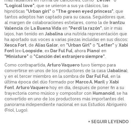
más radiantes en forma de canciones, como
"Letter"
o
"Logical love"
, que se unieron a sus ya clásicos, las
hipnóticas
"Urban girl"
o
"The green eyed princess"
, que
tantos adeptos han captado para su causa. Seguidores que,
al margen de colaboraciones estelares, como la de
Irantzu
Valencia
de
La Buena Vida
en
"Perdí la razón"
, sin ir más
lejos, han tenido en
Jabalina
una nutrida representación que
ha aportado sus voces a varias piezas incluidas en sus discos:
Xesca Fort
, de
Alias Galor
, en
"Urban Girl"
o
"Letter"
y
Xabi
Font
(ex-
Loopside
, ex
Dar Ful Ful
, ahora
Piano
) en
"Miniature"
o
"Canción del extranjero siempre"
.
Como contrapartida,
Arturo Vaquero
tuvo tiempo para
convertirse en unos de los productores de la casa (
Jabalina
),
y en el tercer miembro en la sombra de
Dar Ful Ful
, en la
última época del dúo formado por
Marco A. Maril
y
Xabi
Font
.
Arturo Vaquero
hoy en día, después de poner fin a su
trayectoria como músico y compositor con
Humanoid
, se ha
convertido en uno de los productores más importantes del
panorama independiente nacional en sus Estudios Abrigueiro
(Friol, Lugo).
+ SEGUIR LEYENDO