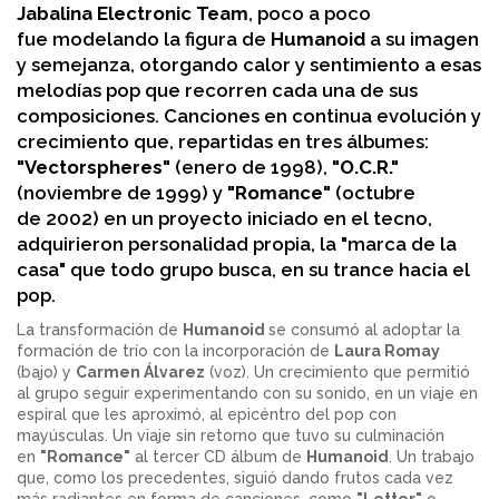
Jabalina Electronic Team
, poco a poco
fue modelando la figura de
Humanoid
a su imagen
y semejanza, otorgando calor y sentimiento a esas
melodías pop que recorren cada una de sus
composiciones. Canciones en continua evolución y
crecimiento que, repartidas en tres álbumes:
"Vectorspheres"
(enero de 1998),
"O.C.R."
(noviembre de 1999) y
"Romance"
(octubre
de 2002) en un proyecto iniciado en el tecno,
adquirieron personalidad propia, la "marca de la
casa" que todo grupo busca, en su trance hacia el
pop.
La transformación de
Humanoid
se consumó al adoptar la
formación de trío con la incorporación de
Laura Romay
(bajo) y
Carmen Álvarez
(voz). Un crecimiento que permitió
al grupo seguir experimentando con su sonido, en un viaje en
espiral que les aproximó, al epicéntro del pop con
mayúsculas. Un viaje sin retorno que tuvo su culminación
en
"Romance"
al tercer CD álbum de
Humanoid
. Un trabajo
que, como los precedentes, siguió dando frutos cada vez