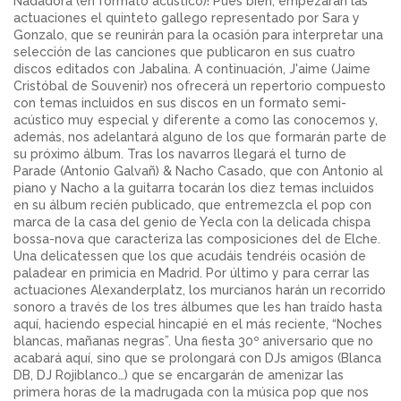
Nadadora (en formato acústico)! Pues bien, empezarán las
actuaciones el quinteto gallego representado por Sara y
Gonzalo, que se reunirán para la ocasión para interpretar una
selección de las canciones que publicaron en sus cuatro
discos editados con Jabalina. A continuación,
J'aime
(Jaime
Cristóbal de Souvenir) nos ofrecerá un repertorio compuesto
con temas incluidos en sus discos en un formato semi-
acústico muy especial y diferente a como las conocemos y,
además, nos adelantará alguno de los que formarán parte de
su próximo álbum. Tras los navarros llegará el turno de
Parade (Antonio Galvañ)
&
Nacho Casado
, que con Antonio al
piano y Nacho a la guitarra tocarán los diez temas incluidos
en su álbum recién publicado, que entremezcla el pop con
marca de la casa del genio de Yecla con la delicada chispa
bossa-nova que caracteriza las composiciones del de Elche.
Una delicatessen que los que acudáis tendréis ocasión de
paladear en primicia en Madrid. Por último y para cerrar las
actuaciones
Alexanderplatz
, los murcianos harán un recorrido
sonoro a través de los tres álbumes que les han traído hasta
aquí, haciendo especial hincapié en el más reciente, “Noches
blancas, mañanas negras”. Una fiesta 30º aniversario que no
acabará aquí, sino que se prolongará con DJs amigos (Blanca
DB, DJ Rojiblanco…) que se encargarán de amenizar las
primera horas de la madrugada con la música pop que nos