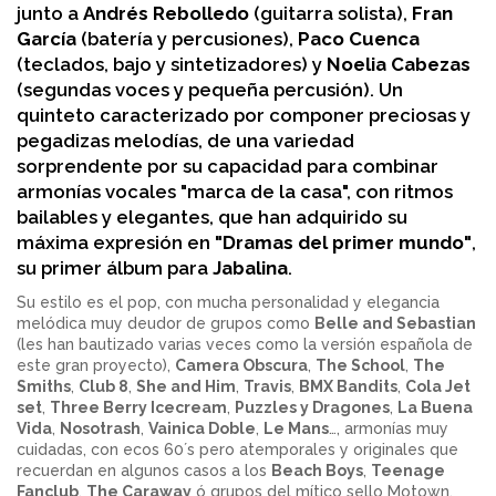
junto a
Andrés Rebolledo
(guitarra solista),
Fran
García
(batería y percusiones),
Paco Cuenca
(teclados, bajo y sintetizadores) y
Noelia Cabezas
(segundas voces y pequeña percusión). Un
quinteto caracterizado por componer preciosas y
pegadizas melodías, de una variedad
sorprendente por su capacidad para combinar
armonías vocales "marca de la casa", con ritmos
bailables y elegantes, que han adquirido su
máxima expresión en
"Dramas del primer mundo"
,
su primer álbum para
Jabalina
.
Su estilo es el pop, con mucha personalidad y elegancia
melódica muy deudor de grupos como
Belle and Sebastian
(les han bautizado varias veces como la versión española de
este gran proyecto),
Camera Obscura
,
The School
,
The
Smiths
,
Club 8
,
She and Him
,
Travis
,
BMX Bandits
,
Cola Jet
set
,
Three Berry Icecream
,
Puzzles y Dragones
,
La Buena
Vida
,
Nosotrash
,
Vainica Doble
,
Le Mans
…, armonías muy
cuidadas, con ecos 60´s pero atemporales y originales que
recuerdan en algunos casos a los
Beach Boys
,
Teenage
Fanclub
,
The Caraway
ó grupos del mítico sello Motown,