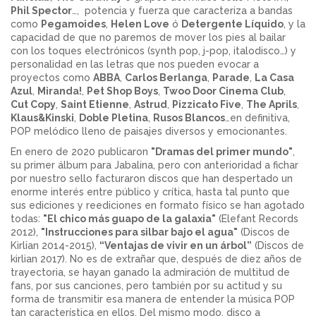
Phil Spector
…, potencia y fuerza que caracteriza a bandas
como
Pegamoides
,
Helen Love
ó
Detergente Líquido
, y la
capacidad de que no paremos de mover los pies al bailar
con los toques electrónicos (synth pop, j-pop, italodisco…) y
personalidad en las letras que nos pueden evocar a
proyectos como
ABBA
,
Carlos Berlanga
,
Parade
,
La Casa
Azul
,
Miranda!
,
Pet Shop Boys
,
Twoo Door Cinema Club
,
Cut Copy
,
Saint Etienne
,
Astrud
,
Pizzicato Five
,
The Aprils
,
Klaus&Kinski
,
Doble Pletina
,
Rusos Blancos
…en definitiva,
POP melódico lleno de paisajes diversos y emocionantes.
En enero de 2020 publicaron
"Dramas del primer mundo"
,
su primer álbum para Jabalina, pero con anterioridad a fichar
por nuestro sello facturaron discos que han despertado un
enorme interés entre público y crítica, hasta tal punto que
sus ediciones y reediciones en formato físico se han agotado
todas:
"El chico más guapo de la galaxia"
(Elefant Records
2012),
"Instrucciones para silbar bajo el agua"
(Discos de
Kirlian 2014-2015),
“Ventajas de vivir en un árbol”
(Discos de
kirlian 2017). No es de extrañar que, después de diez años de
trayectoria, se hayan ganado la admiración de multitud de
fans, por sus canciones, pero también por su actitud y su
forma de transmitir esa manera de entender la música POP
tan característica en ellos. Del mismo modo, disco a