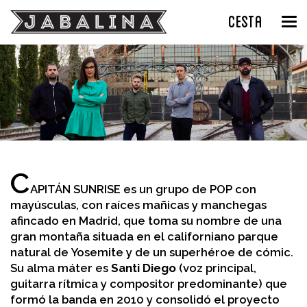
CESTA
Tog
nav
C
APITÁN SUNRISE es un grupo de POP con
mayúsculas, con raíces mañicas y manchegas
afincado en Madrid, que toma su nombre de una
gran montaña situada en el californiano parque
natural de Yosemite y de un superhéroe de cómic.
Su alma máter es
Santi Diego
(voz principal,
guitarra rítmica y compositor predominante) que
formó la banda en 2010 y consolidó el proyecto